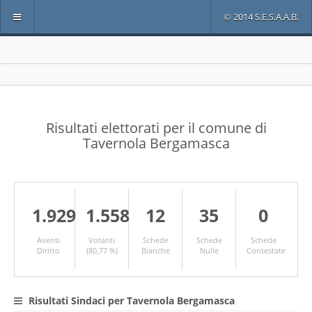
© 2014 S.E.S.A.A.B.
Risultati elettorati per il comune di
Tavernola Bergamasca
1.929
1.558
12
35
0
Aventi
Votanti
Schede
Schede
Schede
Diritto
(80,77 %)
Bianche
Nulle
Contestate
Risultati Sindaci per Tavernola Bergamasca