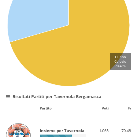
Filippo
Colosio
70.48%
Risultati Partiti per Tavernola Bergamasca
Partito
Voti
%
Insieme per Tavernola
1.065
70,48