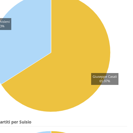
hisleni
03%
Giuseppe Casali
65.97%
rtiti per Suisio