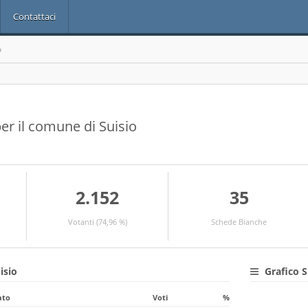
Contattaci
o
 per il comune di Suisio
2.152
35
Votanti (74,96 %)
Schede Bianche
isio
Grafico S
ato
Voti
%