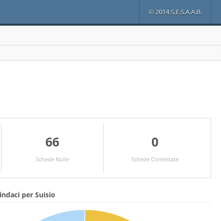
© 2014 S.E.S.A.A.B.
66
0
Schede Nulle
Schede Contestate
indaci per Suisio