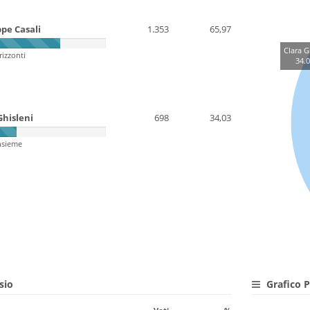
pe Casali
1.353
65,97
Clara G
izzonti
34.
Ghisleni
698
34,03
nsieme
sio
Grafico Pa