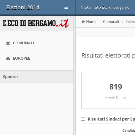
Elezioni 2014
Visita il sito Eco di Bergamo
Home
Comunali
Spino
COMUNALI
Risultati elettorati
EUROPEE
Sponsor
819
Aventi Diritto
Risultati Sindaci per S
Candid