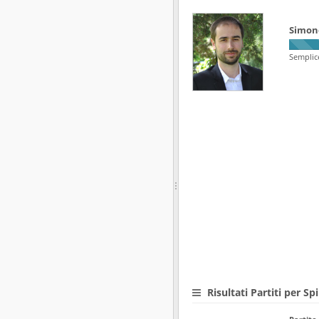
Simon
Semplic
Risultati Partiti per Sp