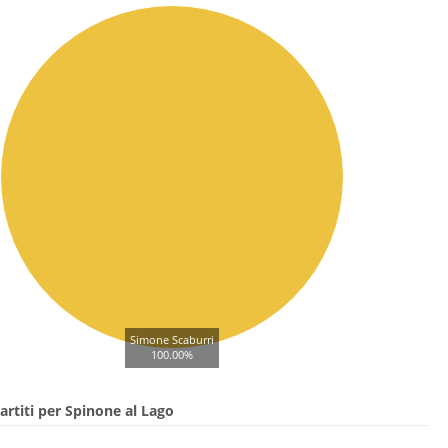
Simone Scaburri
100.00%
artiti per Spinone al Lago