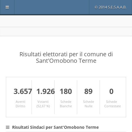
© 2014 S.E.S.A.A.B.
Risultati elettorati per il comune di
Sant'Omobono Terme
3.657
1.926
180
89
0
Aventi
Votanti
Schede
Schede
Schede
Diritto
(52,67 %)
Bianche
Nulle
Contestate
Risultati Sindaci per Sant'Omobono Terme