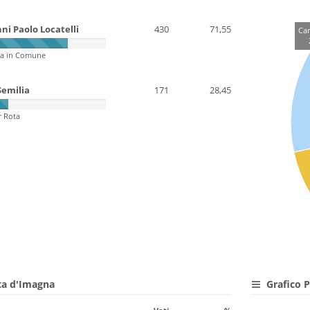
ni Paolo Locatelli
430
71,55
Car
a in Comune
Semilia
171
28,45
r Rota
ota d'Imagna
Grafico P