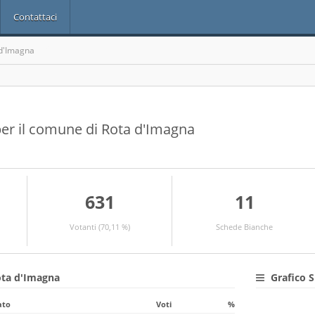
Contattaci
d'Imagna
i per il comune di Rota d'Imagna
631
11
Votanti (70,11 %)
Schede Bianche
Rota d'Imagna
Grafico S
ato
Voti
%