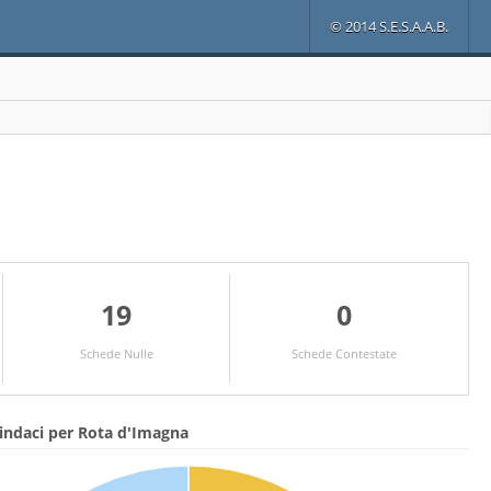
© 2014 S.E.S.A.A.B.
19
0
Schede Nulle
Schede Contestate
indaci per Rota d'Imagna