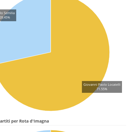
lo Semilia
28.45%
Giovanni Paolo Locatelli
71.55%
artiti per Rota d'Imagna