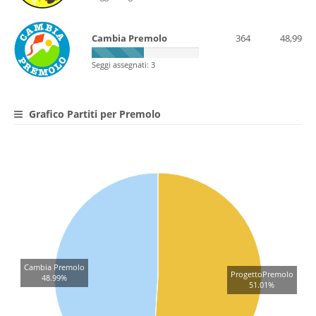
Cambia Premolo
364
48,99
Seggi assegnati: 3
Grafico Partiti per Premolo
Cambia Premolo
ProgettoPremolo
48.99%
51.01%