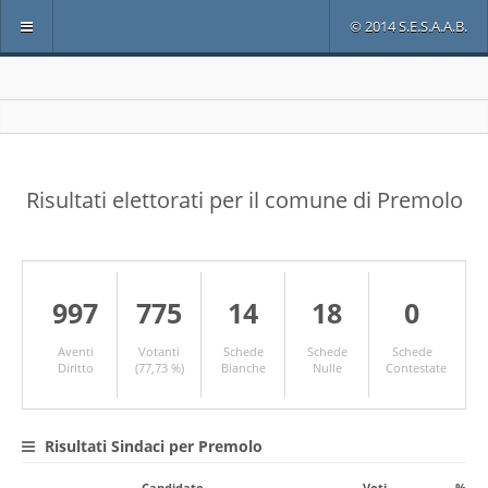
© 2014 S.E.S.A.A.B.
Risultati elettorati per il comune di Premolo
997
775
14
18
0
Aventi
Votanti
Schede
Schede
Schede
Diritto
(77,73 %)
Bianche
Nulle
Contestate
Risultati Sindaci per Premolo
Candidato
Voti
%