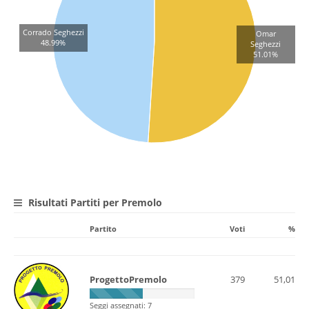
Corrado Seghezzi
Omar
48.99%
Seghezzi
51.01%
Risultati Partiti per Premolo
Partito
Voti
%
ProgettoPremolo
379
51,01
Seggi assegnati: 7