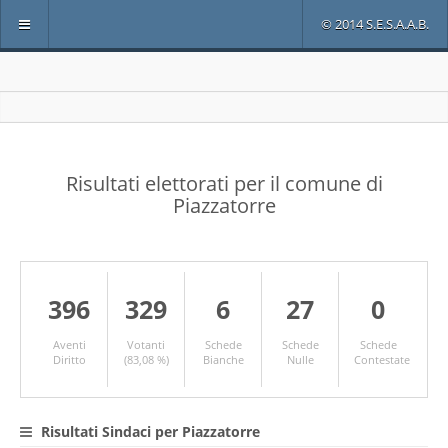
© 2014 S.E.S.A.A.B.
Risultati elettorati per il comune di
Piazzatorre
396
329
6
27
0
Aventi
Votanti
Schede
Schede
Schede
Diritto
(83,08 %)
Bianche
Nulle
Contestate
Risultati Sindaci per Piazzatorre