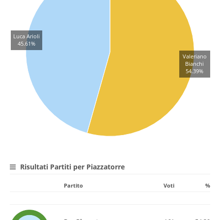
Luca Arioli
45.61%
Valeriano
Bianchi
54.39%
Risultati Partiti per Piazzatorre
Partito
Voti
%