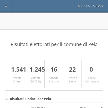
© 2014 S.E.S.A.A.B.
Risultati elettorati per il comune di Peia
1.541
1.245
16
22
0
Aventi
Votanti
Schede
Schede
Schede
Diritto
(80,79 %)
Bianche
Nulle
Contestate
Risultati Sindaci per Peia
Candidato
Voti
%