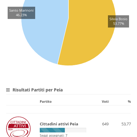
Santo Marinoni
46.23%
Silvia Bosio
53.77%
Risultati Partiti per Peia
Partito
Voti
%
Cittadini attivi Peia
649
53,77
Seggi assegnati: 7