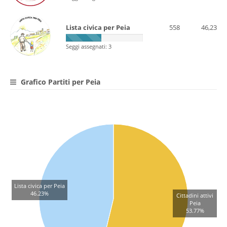
Lista civica per Peia
558
46,23
Seggi assegnati: 3
Grafico Partiti per Peia
Lista civica per Peia
46.23%
Cittadini attivi
Peia
53.77%