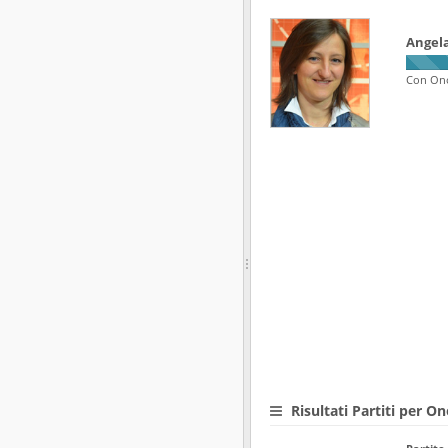
Angela
Con On
Risultati Partiti per O