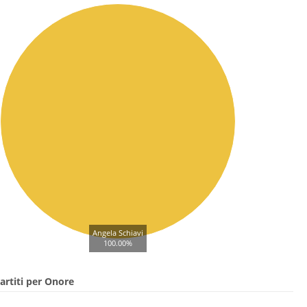
Angela Schiavi
100.00%
artiti per Onore