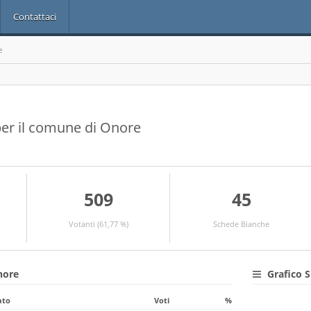
Contattaci
e
 per il comune di Onore
509
45
Votanti (61,77 %)
Schede Bianche
nore
Grafico S
ato
Voti
%