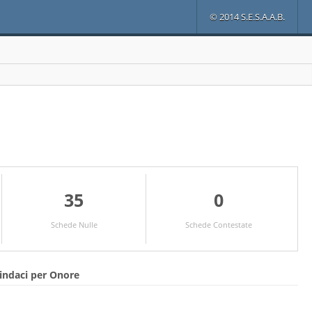
© 2014 S.E.S.A.A.B.
35
0
Schede Nulle
Schede Contestate
indaci per Onore