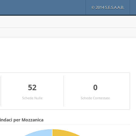
© 2014 S.E.S.A.A.B.
52
0
Schede Nulle
Schede Contestate
indaci per Mozzanica