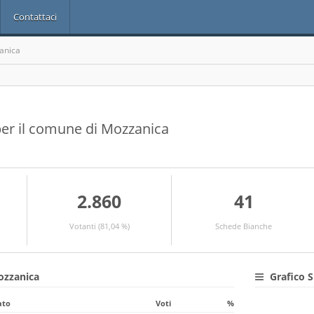
Contattaci
anica
i per il comune di Mozzanica
2.860
41
Votanti (81,04 %)
Schede Bianche
ozzanica
Grafico S
ato
Voti
%