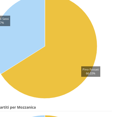
o Sassi
97%
Pino Fossati
66.03%
artiti per Mozzanica