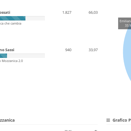
ossati
1.827
66,03
Emilian
ca che cambia
33.
no Sassi
940
33,97
o Mozzanica 2.0
ozzanica
Grafico P