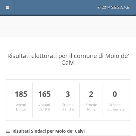
© 2014 S.E.S.A.A.B.
Risultati elettorati per il comune di Moio de'
Calvi
185
165
3
2
0
Aventi
Votanti
Schede
Schede
Schede
Diritto
(89,19 %)
Bianche
Nulle
Contestate
Risultati Sindaci per Moio de' Calvi