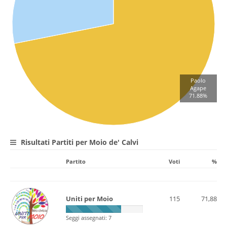
Paolo
Agape
71.88%
Risultati Partiti per Moio de' Calvi
Partito
Voti
%
Uniti per Moio
115
71,88
Seggi assegnati: 7