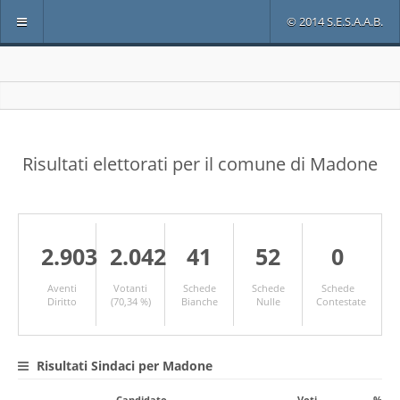
© 2014 S.E.S.A.A.B.
Risultati elettorati per il comune di Madone
2.903
2.042
41
52
0
Aventi
Votanti
Schede
Schede
Schede
Diritto
(70,34 %)
Bianche
Nulle
Contestate
Risultati Sindaci per Madone
Candidato
Voti
%