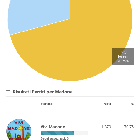
Luigi
Ferreri
70.75%
Risultati Partiti per Madone
Partito
Voti
%
Vivi Madone
1.379
70,75
Seggi assegnati: 8