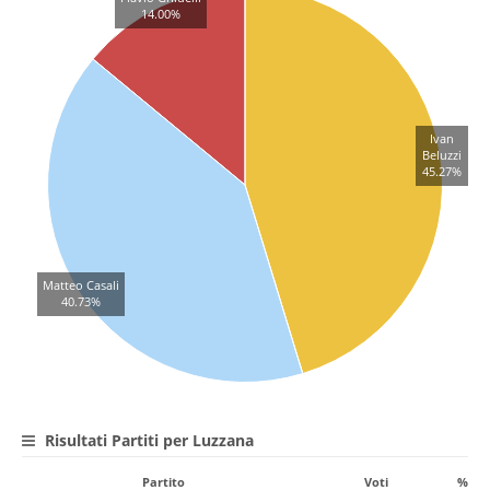
14.00%
Ivan
Beluzzi
45.27%
Matteo Casali
40.73%
Risultati Partiti per Luzzana
Partito
Voti
%