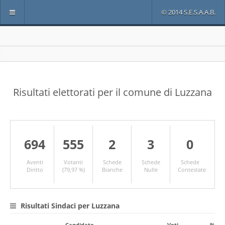
© 2014 S.E.S.A.A.B.
Risultati elettorati per il comune di Luzzana
694
555
2
3
0
Aventi
Votanti
Schede
Schede
Schede
Diritto
(79,97 %)
Bianche
Nulle
Contestate
Risultati Sindaci per Luzzana
Candidato
Voti
%