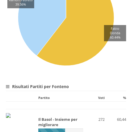
Ramon Pedretti
39.56%
Fabio
Donda
60.44%
Risultati Partiti per Fonteno
Partito
Voti
%
Il Basol - Insieme per
272
60,44
migliorare