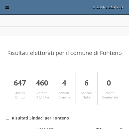
© 2014 S.E.S.A.A.B.
Risultati elettorati per il comune di Fonteno
647
460
4
6
0
Aventi
Votanti
Schede
Schede
Schede
Diritto
(71,10 %)
Bianche
Nulle
Contestate
Risultati Sindaci per Fonteno
Candidato
Voti
%