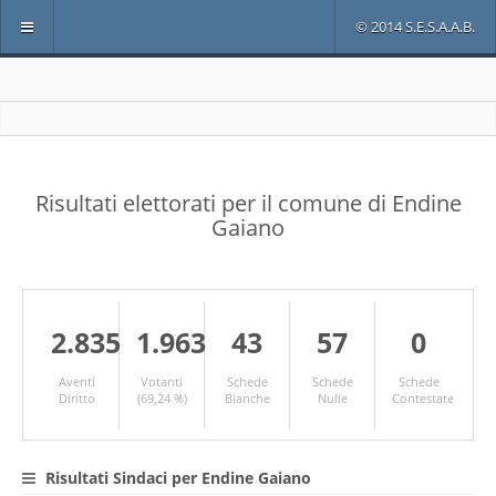
© 2014 S.E.S.A.A.B.
Risultati elettorati per il comune di Endine
Gaiano
2.835
1.963
43
57
0
Aventi
Votanti
Schede
Schede
Schede
Diritto
(69,24 %)
Bianche
Nulle
Contestate
Risultati Sindaci per Endine Gaiano