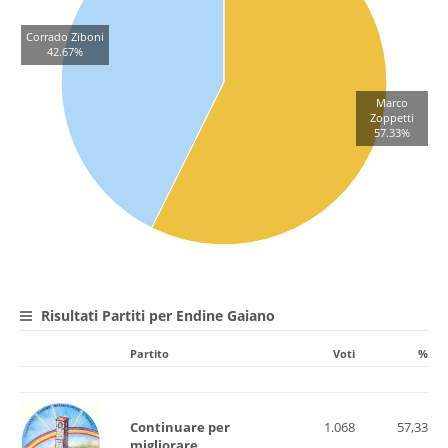
Corrado Ziboni
42.67%
Marco
Zoppetti
57.33%
Risultati Partiti per Endine Gaiano
Partito
Voti
%
Continuare per
1.068
57,33
migliorare