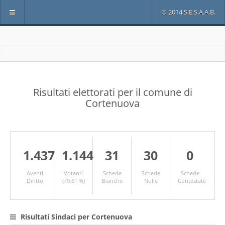
© 2014 S.E.S.A.A.B.
Risultati elettorati per il comune di
Cortenuova
1.437
1.144
31
30
0
Aventi
Votanti
Schede
Schede
Schede
Diritto
(79,61 %)
Bianche
Nulle
Contestate
Risultati Sindaci per Cortenuova