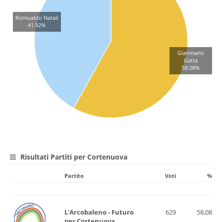
Romualdo Natali
41.92%
Gianmario
Gatta
58.08%
Risultati Partiti per Cortenuova
Partito
Voti
%
L'Arcobaleno - Futuro
629
58,08
per Cortenuova