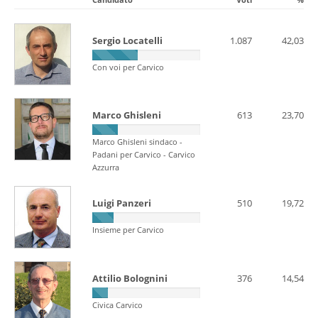
Sergio Locatelli
1.087
42,03
Con voi per Carvico
Marco Ghisleni
613
23,70
Marco Ghisleni sindaco -
Padani per Carvico - Carvico
Azzurra
Luigi Panzeri
510
19,72
Insieme per Carvico
Attilio Bolognini
376
14,54
Civica Carvico