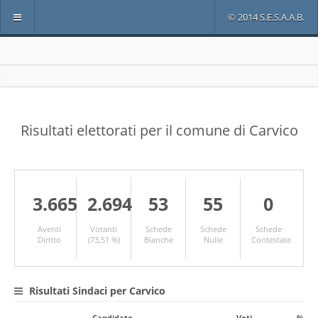
© 2014 S.E.S.A.A.B.
Risultati elettorati per il comune di Carvico
3.665
2.694
53
55
0
Aventi
Votanti
Schede
Schede
Schede
Diritto
(73,51 %)
Bianche
Nulle
Contestate
Risultati Sindaci per Carvico
Candidato
Voti
%