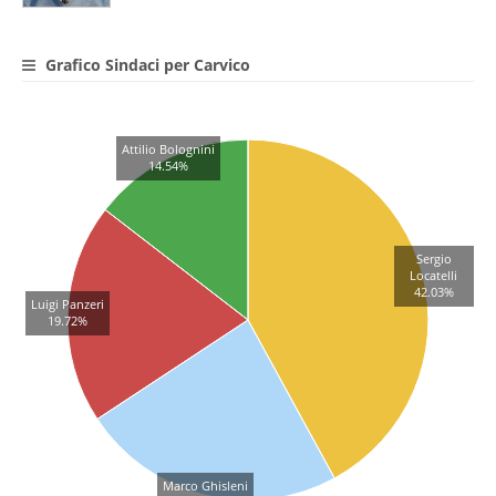
Grafico Sindaci per Carvico
Attilio Bolognini
14.54%
Sergio
Locatelli
42.03%
Luigi Panzeri
19.72%
Marco Ghisleni