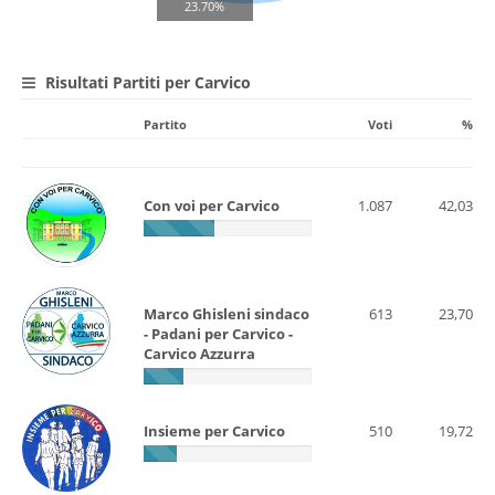
23.70%
Risultati Partiti per Carvico
Partito
Voti
%
Con voi per Carvico
1.087
42,03
Marco Ghisleni sindaco
613
23,70
- Padani per Carvico -
Carvico Azzurra
Insieme per Carvico
510
19,72