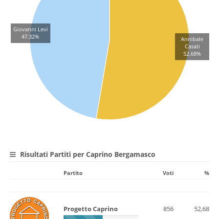
Giovanni Levi
47.32%
Annibale
Casati
52.68%
Risultati Partiti per Caprino Bergamasco
Partito
Voti
%
Progetto Caprino
856
52,68