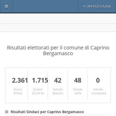
© 2014 S.E.S.A.A.B.
Risultati elettorati per il comune di Caprino
Bergamasco
2.361
1.715
42
48
0
Aventi
Votanti
Schede
Schede
Schede
Diritto
(72,64 %)
Bianche
Nulle
Contestate
Risultati Sindaci per Caprino Bergamasco