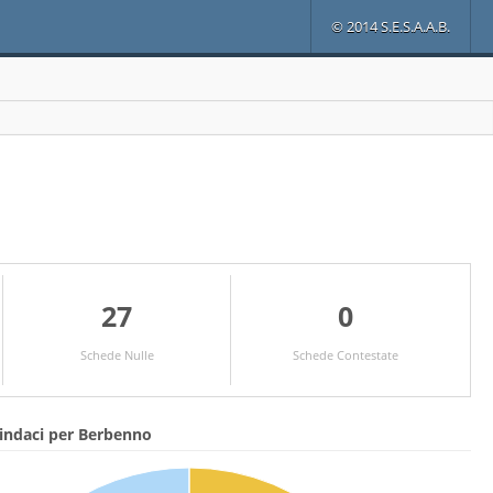
© 2014 S.E.S.A.A.B.
27
0
Schede Nulle
Schede Contestate
indaci per Berbenno