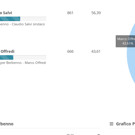
o Salvi
861
56,39
enno - Claudio Salvi sindaco
Marco Offr
43.61%
Offredi
666
43,61
 per Berbenno - Marco Offredi
erbenno
Grafico P