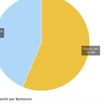
edi
Claudio Salvi
56.39%
artiti per Berbenno