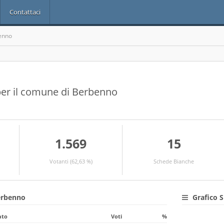
Contattaci
enno
i per il comune di Berbenno
1.569
15
Votanti (62,63 %)
Schede Bianche
Berbenno
Grafico S
ato
Voti
%