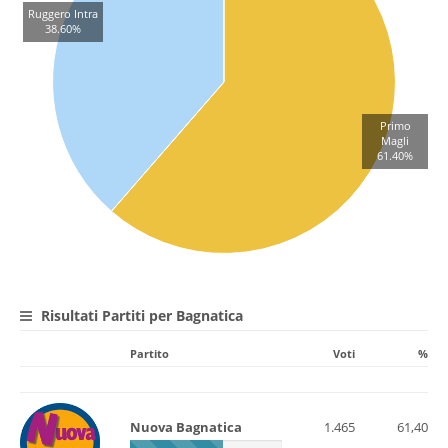
Ruggero Intra
38.60%
Primo
Magli
61.40%
Risultati Partiti per Bagnatica
Partito
Voti
%
Nuova Bagnatica
1.465
61,40