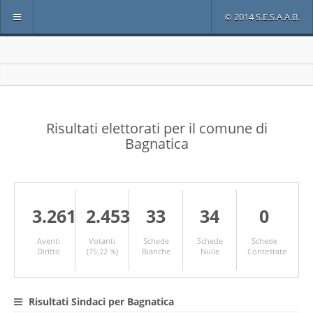
© 2014 S.E.S.A.A.B.
Risultati elettorati per il comune di
Bagnatica
3.261
2.453
33
34
0
Aventi
Votanti
Schede
Schede
Schede
Diritto
(75,22 %)
Bianche
Nulle
Contestate
Risultati Sindaci per Bagnatica