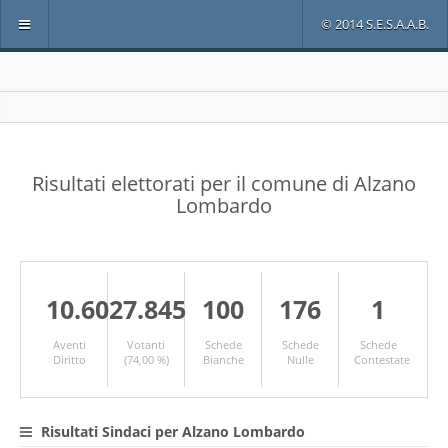
© 2014 S.E.S.A.A.B.
Risultati elettorati per il comune di Alzano
Lombardo
10.602
7.845
100
176
1
Aventi
Votanti
Schede
Schede
Schede
Diritto
(74,00 %)
Bianche
Nulle
Contestate
Risultati Sindaci per Alzano Lombardo