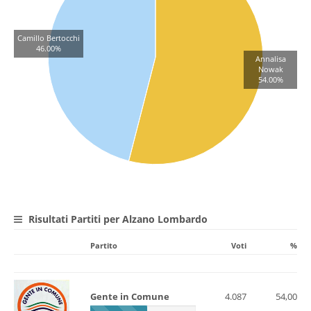
Camillo Bertocchi
46.00%
Annalisa
Nowak
54.00%
Risultati Partiti per Alzano Lombardo
Partito
Voti
%
Gente in Comune
4.087
54,00